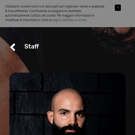
Utilizziamo cookie nostri e di terze parti per migliorare i servizi e analizzare
X
le tue preferenze. Continuando la navigazione accetterai
automaticamente l’utilizzo dei cookie. Per maggiori informazioni e
modificare le impostazioni visita la
pagina dedicata ai cookie
.
Staff