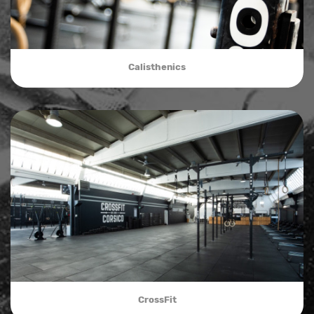
Calisthenics
CrossFit