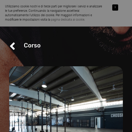
Utilizziamo cookie nostri e di terze parti per migliorare i servizi e analizzare
X
le tue preferenze. Continuando la navigazione accetterai
automaticamente l’utilizzo dei cookie. Per maggiori informazioni e
modificare le impostazioni visita la
pagina dedicata ai cookie
.
Corso